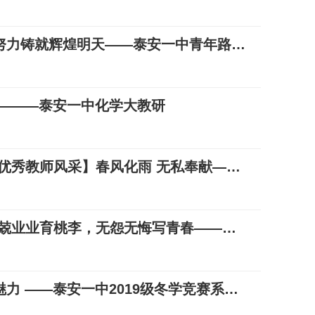
让优秀成为一种习惯，用努力铸就辉煌明天——泰安一中青年路校区2018级期中考试表彰大会暨冬学竞赛启动仪式
 ———泰安一中化学大教研
微信公众号-泰安教育：【优秀教师风采】春风化雨 无私奉献——泰安一中教师石菁
微信公众号-泰安教育：兢兢业业育桃李，无怨无悔写青春——泰安一中 卢宏亮
体会思维碰撞，感受数学魅力 ——泰安一中2019级冬学竞赛系列活动之数学专项竞赛