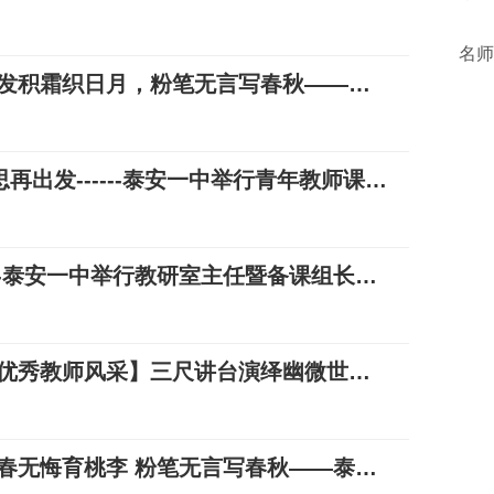
名师
微信公众号-泰安教育：黑发积霜织日月，粉笔无言写春秋——泰安一中 王百全
凝心雕琢细打磨，探索反思再出发------泰安一中举行青年教师课堂教学基本功比赛总结表彰会议
名优皆可期 扬帆正当时 ---泰安一中举行教研室主任暨备课组长教研论坛
微信公众号-泰安教育：【优秀教师风采】三尺讲台演绎幽微世界一方黑板集成浩瀚乾坤——泰安一中教师扈民
微信公众号-泰安教育：青春无悔育桃李 粉笔无言写春秋——泰安一中 王海军