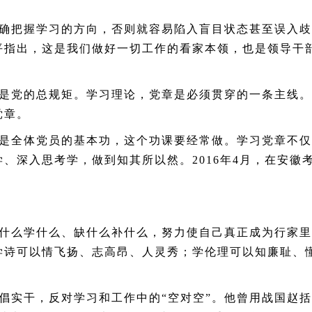
把握学习的方向，否则就容易陷入盲目状态甚至误入歧
平指出，这是我们做好一切工作的看家本领，也是领导干
党的总规矩。学习理论，党章是必须贯穿的一条主线。
党章。
全体党员的基本功，这个功课要经常做。学习党章不仅
学、深入思考学，做到知其所以然。
2016
年
4
月，在安徽
么学什么、缺什么补什么，努力使自己真正成为行家里
学诗可以情飞扬、志高昂、人灵秀；学伦理可以知廉耻、
干，反对学习和工作中的“空对空”。他曾用战国赵括“