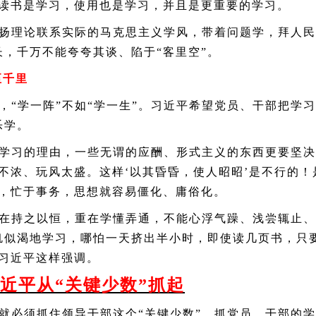
，读书是学习，使用也是学习，并且是更重要的学习。
理论联系实际的马克思主义学风，带着问题学，拜人民
，千万不能夸夸其谈、陷于“客里空”。
至千里
，“学一阵”不如“学一生”。习近平希望党员、干部把学
乐学。
学习的理由，一些无谓的应酬、形式主义的东西更要坚决
不浓、玩风太盛。这样‘以其昏昏，使人昭昭’是不行的
习，忙于事务，思想就容易僵化、庸俗化。
持之以恒，重在学懂弄通，不能心浮气躁、浅尝辄止、
饥似渴地学习，哪怕一天挤出半小时，即使读几页书，只
”习近平这样强调。
习近平从“关键少数”抓起
必须抓住领导干部这个“关键少数”。抓党员、干部的学