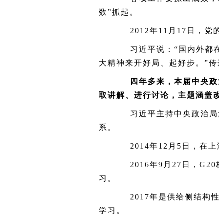
数”抓起。
2012
年
11
月
17
日，党
习近平说：“国内外都在
大精神来开好局、起好步。”
四年多来，本届中央政
取讲解、进行讨论，主题涵盖
习近平主持中央政治局集
系。
2014
年
12
月
5
日，在上
2016
年
9
月
27
日，
G20
习。
2017
年是供给侧结构
学习。